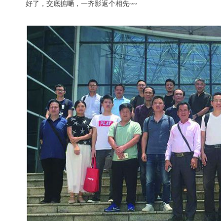
好了，交底掂嗮，一齐影返个相先~~