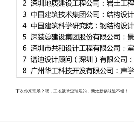
下次你来现场？嗯，工地饭堂歪瑞雇的，新灶新锅味道不错！