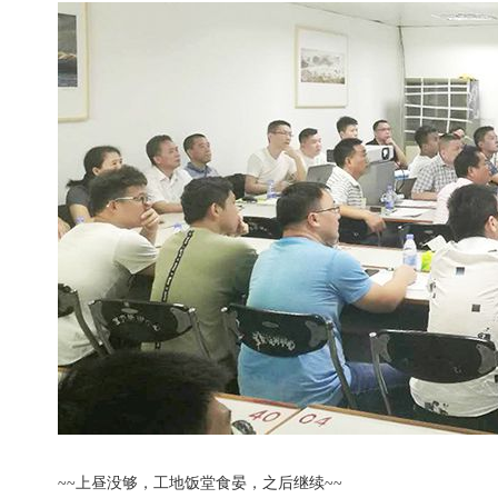
~~上昼没够，工地饭堂食晏，之后继续~~